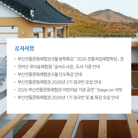
공지사항
부산전통문화체험관 8월 방학특강 ⌜2026 전통직업체험학당⌟ 운
영 안내
천마산 유아숲체험원 「숲속도서관」 도서 기증 안내
부산전통문화체험관 6월 단오특강 안내
부산전통문화체험관 2026년 2기 정규반 모집 안내
2026 부산전통문화체험관 어린이날 기념 공연 「Stage on 처랏
(Cheer-art)-!」운영 안내
부산전통문화체험관 2026년 1기 정규반 및 봄 특강 모집 안내