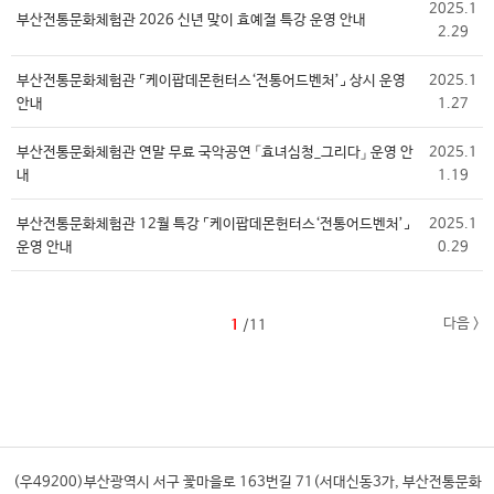
2025.1
부산전통문화체험관 2026 신년 맞이 효예절 특강 운영 안내
2.29
부산전통문화체험관 ⌜케이팝데몬헌터스‘전통어드벤처’⌟ 상시 운영
2025.1
안내
1.27
부산전통문화체험관 연말 무료 국악공연 「효녀심청_그리다」 운영 안
2025.1
내
1.19
부산전통문화체험관 12월 특강 ⌜케이팝데몬헌터스‘전통어드벤처’⌟
2025.1
운영 안내
0.29
다음 >
1
/11
(우49200)부산광역시 서구 꽃마을로 163번길 71(서대신동3가, 부산전통문화