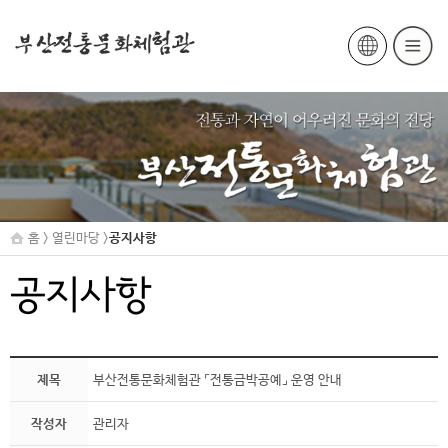
홈 > 열린마당 >
공지사항
공지사항
제목
부산전통문화체험관 ⌜전통금박공예⌟ 운영 안내
작성자
관리자