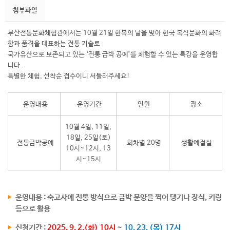
첨부파일
부산전통문화체험관에서는 10월 21일 한복의 날을 맞아 한국 복식문화의 화려
함과 품격을 대표하는 전통 기술로
국가유산으로 보존되고 있는 ‘전통 금박 공예’를 체험할 수 있는 특강을 운영합
니다.
특별한 체험, 선착순 접수이니 서둘러주세요!
운영내용​
운영기간
인원
장소
10월 4일, 11일,
18일, 25일(토)
전통금박공예
회차별 20명
생활예절실
10시~12시, 13
시~15시
운영내용 : 숙고사에 전통 방식으로 금박 문양을 찍어 댕기나 장식, 키링
등으로 활용
신청기간 :
2025. 9. 2.(화) 10시
~
10. 23. (목) 17시