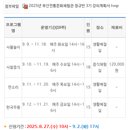
2025년 부산전통문화체험관 정규반 3기 강의계획서.hwp
첨부파일
프로그램
인
운영기간(10주)
장소
재료비
명
원
9. 9. ~ 11. 18. 매주 화요일 14시~16
생활예절
사물놀이
15
-
시
실
9. 10. ~ 11. 19. 매주 수요일 14시~1
음식체험
120,000
사찰음식
18
6시
실
원
9. 11. ~ 11. 20. 매주 목요일 14시~1
생활예절
판소리
15
-
6시
실
9. 12. ~ 11. 21. 매주 금요일 14시~1
생활예절
한국무용
15
-
6시
실
신청기간 :
2025. 8. 27.(수) 10시
~
9. 2.(화) 17시