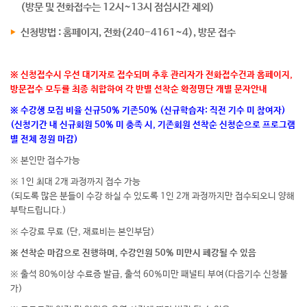
(방문 및 전화접수는 12시~13시 점심시간 제외)
신청방법 : 홈페이지, 전화(240-4161~4), 방문 접수
※ 신청접수시 우선 대기자로 접수되며 추후 관리자가 전화접수건과 홈페이지,
방문접수 모두를 최종 취합하여 각 반별 선착순 확정명단 개별 문자안내
※ 수강생 모집 비율 신규50% 기존50% (신규학습자: 직전 기수 미 참여자)
(신청기간 내 신규회원 50% 미 충족 시, 기존회원 선착순 신청순으로 프로그램
별 전체 정원 마감)
※ 본인만 접수가능
※ 1인 최대 2개 과정까지 접수 가능
(되도록 많은 분들이 수강 하실 수 있도록 1인 2개 과정까지만 접수되오니 양해
부탁드립니다.)
※ 수강료 무료 (단, 재료비는 본인부담)
※ 선착순 마감으로 진행하며, 수강인원 50% 미만시 폐강될 수 있음
※ 출석 80%이상 수료증 발급, 출석 60%미만 패널티 부여(다음기수 신청불
가)